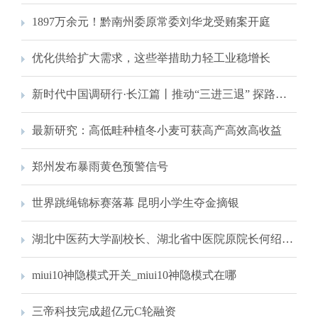
1897万余元！黔南州委原常委刘华龙受贿案开庭
优化供给扩大需求，这些举措助力轻工业稳增长
新时代中国调研行·长江篇丨推动“三进三退” 探路与江共生——江苏为长江经济带高质量发展注入新动能
最新研究：高低畦种植冬小麦可获高产高效高收益
郑州发布暴雨黄色预警信号
世界跳绳锦标赛落幕 昆明小学生夺金摘银
湖北中医药大学副校长、湖北省中医院原院长何绍斌接受审查调查
miui10神隐模式开关_miui10神隐模式在哪
三帝科技完成超亿元C轮融资