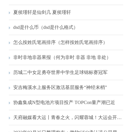
夏侯瑾轩是仙剑几 夏侯瑾轩
dsd是什么币（dsd是什么格式）
怎么按姓氏笔画排序（怎样按姓氏笔画排序）
非时非地非器果报（何为非时 非器 非地 非处）
历城二中女足勇夺世界中学生足球锦标赛冠军
安吉梅溪水上服务区激活基层服务“神经末梢”
协鑫集成N型电池片项目投产 TOPCon量产潮已近
天府融媒看大运丨青春之火，闪耀蓉城！大运会开幕式现场图集来了