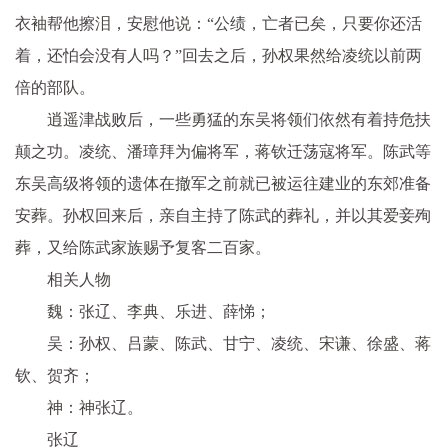
衣袖帮他擦泪，安慰他说：“公绩，亡者已矣，只要你还活
着，还怕会没有人吗？”回去之后，孙权果然给凌统以前两
倍的部队。
逍遥津战败后，一些勇猛的东吴将领们依然有着持危扶
颠之功。凌统、潘璋拜为偏将军，蒋钦迁荡寇将军。陈武等
东吴高级将领的遗体在撤军之前就已被运往建业的东郊准备
安葬。孙权回来后，亲自主持了陈武的葬礼，并以其爱妾殉
葬，又给陈武家族赐予复客二百家。
相关人物
魏：张辽、李典、乐进、薛悌；
吴：孙权、吕蒙、陈武、甘宁、凌统、宋谦、徐盛、蒋
钦、贺齐；
神：神张辽。
张辽