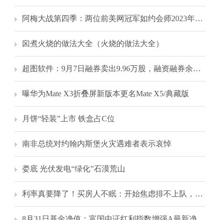
阿梅大战第四季：两位前美网冠军如约会师2023年美网半决赛
囟煮火烧的做法大全（火烧的做法大全）
超图软件：9月7日融券卖出9.96万股，融资融券余额4.2亿元
曝华为Mate X3折叠屏新版本更名Mate X5/典藏版
月饼“轻装”上市 铁盒占C位
南非总统对约翰内斯堡火灾遇难者表示哀悼
娄底 光伏发电“绿化”石漠荒山
利率真要降了！买房人不眠：开始焦虑排不上队，“恨不得明天就是9月25号”
8月31日基金净值：富国中证红利指数增强A最新净值0.991，跌0.7%