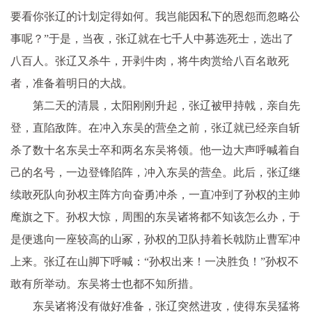
要看你张辽的计划定得如何。我岂能因私下的恩怨而忽略公
事呢？”于是，当夜，张辽就在七千人中募选死士，选出了
八百人。张辽又杀牛，开剥牛肉，将牛肉赏给八百名敢死
者，准备着明日的大战。
第二天的清晨，太阳刚刚升起，张辽被甲持戟，亲自先
登，直陷敌阵。在冲入东吴的营垒之前，张辽就已经亲自斩
杀了数十名东吴士卒和两名东吴将领。他一边大声呼喊着自
己的名号，一边登锋陷阵，冲入东吴的营垒。此后，张辽继
续敢死队向孙权主阵方向奋勇冲杀，一直冲到了孙权的主帅
麾旗之下。孙权大惊，周围的东吴诸将都不知该怎么办，于
是便逃向一座较高的山冢，孙权的卫队持着长戟防止曹军冲
上来。张辽在山脚下呼喊：“孙权出来！一决胜负！”孙权不
敢有所举动。东吴将士也都不知所措。
东吴诸将没有做好准备，张辽突然进攻，使得东吴猛将