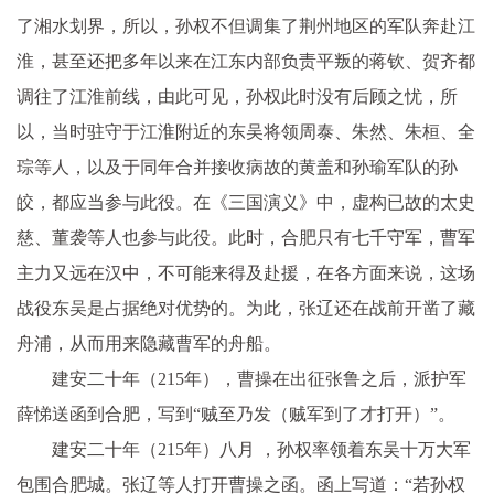
了湘水划界，所以，孙权不但调集了荆州地区的军队奔赴江
淮，甚至还把多年以来在江东内部负责平叛的蒋钦、贺齐都
调往了江淮前线，由此可见，孙权此时没有后顾之忧，所
以，当时驻守于江淮附近的东吴将领周泰、朱然、朱桓、全
琮等人，以及于同年合并接收病故的黄盖和孙瑜军队的孙
皎，都应当参与此役。在《三国演义》中，虚构已故的太史
慈、董袭等人也参与此役。此时，合肥只有七千守军，曹军
主力又远在汉中，不可能来得及赴援，在各方面来说，这场
战役东吴是占据绝对优势的。为此，张辽还在战前开凿了藏
舟浦，从而用来隐藏曹军的舟船。
建安二十年（215年），曹操在出征张鲁之后，派护军
薛悌送函到合肥，写到“贼至乃发（贼军到了才打开）”。
建安二十年（215年）八月 ，孙权率领着东吴十万大军
包围合肥城。张辽等人打开曹操之函。函上写道：“若孙权