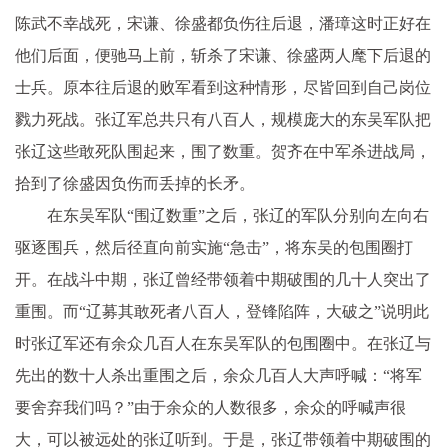
陈武不幸战死，宋谦、徐盛都负伤往后退，潘璋这时正好在
他们后面，便驰马上前，斩杀了宋谦、徐盛两人麾下后退的
士兵。原本往后退的败军看到这种情形，尽皆回到自己岗位
戮力死战。张辽军总共只有八百人，规模庞大的东吴军队把
张辽这些敢死队围起来，围了数重。贺齐在中军杀进战局，
拾到了徐盛因负伤而丢掉的长矛。
在东吴军队“围辽数重”之后，张辽的军队分别向左向右
驱逐围兵，然后径直向前实施“急击”，将东吴的包围圈打
开。在战斗中期，张辽曾经带领着中期破围的几十人突出了
重围。而“辽募其敢死者八百人，登锋陷阵，大破之”说明此
时张辽军还有余众几百人在东吴军队的包围圈中。在张辽与
先出的数十人杀出重围之后，余众几百人大声呼喊：“将军
要舍弃我们吗？”由于余众的人数很多，余众的呼喊声很
大，可以被远处的张辽听到。于是，张辽带领着中期破围的