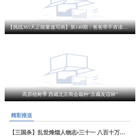
【挑战365天正能量速写画】第148期：爸爸带不肯读书女儿体验挖藕4小时
高原植树季 西藏北京商会栽种“京藏友谊林”
精彩推送
【三国杀】乱世烽烟人物志•三十一 八百十万（215年）