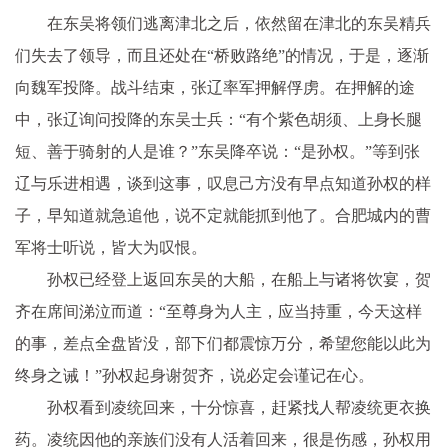
在东吴将领们逃离津北之后，依然留在津北的东吴精兵
们失去了领导，而且还处在“桥败路绝”的情况，于是，逐渐
向魏军投降。战斗结束，张辽率军押解俘虏。在押解的途
中，张辽询问投降的东吴士兵：“有个紫色胡须、上身长腿
短、善于骑射的人是谁？”东吴降卒说：“是孙权。”等到张
辽与乐进相遇，谈到这事，叹息己方没有早点知道孙权的样
子，早知道就急追他，说不定就能抓到他了。合肥城内的曹
军将士听说，皆大为叹恨。
孙权已经登上返回东吴的大船，在船上与诸将饮宴，贺
齐在席间涕泣而道：“至尊身为人主，应当持重，今天这样
的事，差点全盘皆没，部下们都震惊万分，希望您能以此为
终身之诫！”孙权起身谢贺齐，说必定会谨记在心。
孙权看到凌统回来，十分惊喜，赶紧找人帮凌统更衣换
药。凌统因他的亲族们没有人活着回来，很是伤感，孙权用