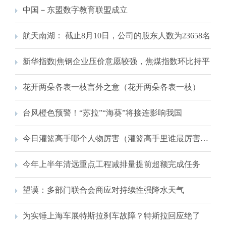
中国－东盟数字教育联盟成立
航天南湖： 截止8月10日，公司的股东人数为23658名
新华指数|焦钢企业压价意愿较强，焦煤指数环比持平
花开两朵各表一枝言外之意（花开两朵各表一枝）
台风橙色预警！“苏拉”“海葵”将接连影响我国
今日灌篮高手哪个人物厉害（灌篮高手里谁最厉害，为什么）
今年上半年清远重点工程减排量提前超额完成任务
望谟：多部门联合会商应对持续性强降水天气
为实锤上海车展特斯拉刹车故障？特斯拉回应绝了