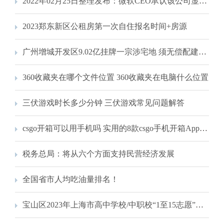
2022年02月25日整理发布：微软CEO承认该公司显然错失了移动市场
2023郑东新区公租房第一次自住报名时间+房源
广州增城开发区9.02亿挂牌一宗涉宅地 须无偿配建8万平米科研用房
360收藏夹在哪个文件位置 360收藏夹在电脑什么位置
三伏游戏时长多少分钟 三伏游戏常见问题解答
csgo开箱可以用手机吗 实用的8款csgo手机开箱App一览
税务总局：将从六个方面支持民营经济发展
全国省市人均吃油量排名！
宝山区2023年上海市高中学校/中职校“1至15志愿”统一招生录取最低分数线公布！