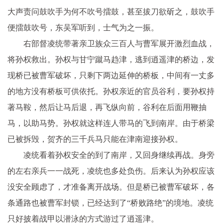
大声责问鼓吹手为何不吹号擂鼓，甚至拔刀欲斫之，鼓吹手
便擂鼓吹号，东吴军听到，士气为之一振。
右部督凌统带著亲卫族众三百人与曹军展开激烈血战，
将孙权救出。孙权与甘宁蹴马趋津，逃到逍遥津的桥边，发
现桥已被曹军破坏，只剩下两边延伸的桥板，中间有一丈多
的地方没有桥板可供依托。孙权亲近的官员谷利，要孙权持
著马鞍，然后让马后退，再飞纵向前，谷利在后面用鞭抽
马，以助马势。孙权就这样连人带马的飞到南岸。由于桥梁
已被拆毁，贺齐的三千兵马只能在津南迎接孙权。
凌统看着孙权安全的到了南岸，又回身继续再战。身旁
的左右亲兵一一战死，凌统也多处负伤。后来认为孙权应该
没安全顾虑了，才准备离开战场。但是桥已被曹军破坏，各
条通路也被曹军封锁，已经达到了“桥败路绝”的境地。凌统
只好披着战甲以潜泳的方式游过了逍遥津。