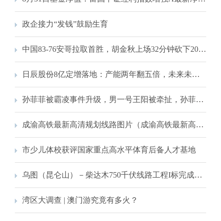
政企接力“发钱”鼓励生育
中国83-76安哥拉取首胜，胡金秋上场32分钟砍下20分，网友:“赢球少谁谁尴尬”
日辰股份8亿定增落地：产能两年翻五倍，未来未必可期｜钛媒体深度
孙菲菲被霸凌事件升级，男一号王阳被牵扯，孙菲菲希望大家放过他
成渝高铁最新高清规划线路图片（成渝高铁最新高清规划线路图）
市少儿体校获评国家重点高水平体育后备人才基地
乌图（昆仑山）－柴达木750千伏线路工程I标完成跨越青藏铁路架线施工
湾区大调查 | 澳门游究竟有多火？