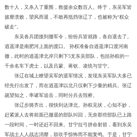
数十人，又杀入了重围，救援余众数百人。终于，东吴军皆
披靡溃败，望风而退，不敢再抵挡张辽了，也被称为“权众
破走”。
东吴各兵团接到撤军令，纷纷兵皆就路，各自退去了。
逍遥津是南肥河上面的渡口。 孙权准备自逍遥津口渡河南
撤，此时的逍遥津北岸只剩下5支东吴部队，包括孙权的一
千余名车下虎士，以及吕蒙、蒋钦、凌统与甘宁。
张辽在城上瞭望吴军的退军情况，发现东吴军队大多已
经先行出发了，而在逍遥津以北只仅剩下少量的精兵。张辽
觇望知之，率诸军追击，同时分兵去毁桥。
张辽步骑齐出，很快到达津北。孙权见状，心知不妙，
赶紧派人去将前面已撤退的部队叫回，无奈那些部队已上路
一段时间，一时还赶不回来。甘宁拉弓拼命射箭，看到东吴
军战士人人战志消靡，鼓吹手惊怖而不能复鸣。于是，甘宁