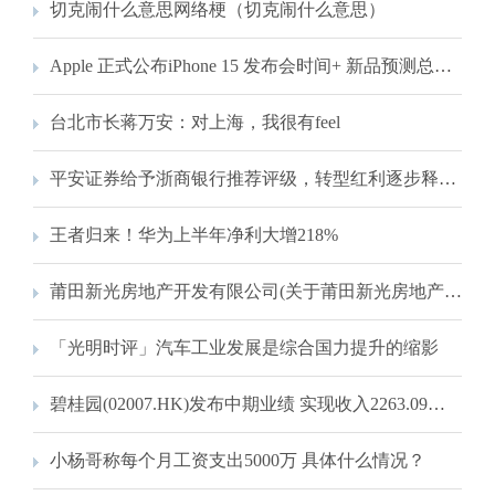
切克闹什么意思网络梗（切克闹什么意思）
Apple 正式公布iPhone 15 发布会时间+ 新品预测总整理！
台北市长蒋万安：对上海，我很有feel
平安证券给予浙商银行推荐评级，转型红利逐步释放，资产质量边际改善
王者归来！华为上半年净利大增218%
莆田新光房地产开发有限公司(关于莆田新光房地产开发有限公司简述)
「光明时评」汽车工业发展是综合国力提升的缩影
碧桂园(02007.HK)发布中期业绩 实现收入2263.09亿元 同比增加39.38% 交付量高居行业榜首
小杨哥称每个月工资支出5000万 具体什么情况？