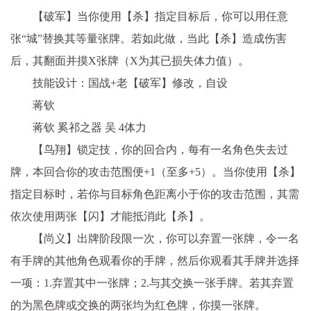
【破军】当你使用【杀】指定目标后，你可以用任意
张“城”替换其等量张牌。若如此做，当此【杀】造成伤害
后，其翻面并摸X张牌（X为其已损失体力值）。
技能设计：国战+老【破军】修改，自设
蒋钦
蒋钦 奚祁之器 吴 4体力
【鸟翔】锁定技，你的回合内，每有一名角色失去过
牌，本回合你的攻击范围便+1（至多+5）。当你使用【杀】
指定目标时，若你与目标角色距离小于你的攻击范围，其需
依次使用两张【闪】才能抵消此【杀】。
【尚义】出牌阶段限一次，你可以弃置一张牌，令一名
有手牌的其他角色观看你的手牌，然后你观看其手牌并选择
一项：1.弃置其中一张牌；2.与其交换一张手牌。若其弃置
的为黑色牌或交换的两张均为红色牌，你摸一张牌。