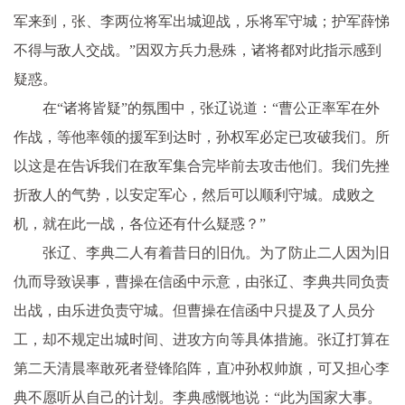
军来到，张、李两位将军出城迎战，乐将军守城；护军薛悌
不得与敌人交战。”因双方兵力悬殊，诸将都对此指示感到
疑惑。
在“诸将皆疑”的氛围中，张辽说道：“曹公正率军在外
作战，等他率领的援军到达时，孙权军必定已攻破我们。所
以这是在告诉我们在敌军集合完毕前去攻击他们。我们先挫
折敌人的气势，以安定军心，然后可以顺利守城。成败之
机，就在此一战，各位还有什么疑惑？”
张辽、李典二人有着昔日的旧仇。为了防止二人因为旧
仇而导致误事，曹操在信函中示意，由张辽、李典共同负责
出战，由乐进负责守城。但曹操在信函中只提及了人员分
工，却不规定出城时间、进攻方向等具体措施。张辽打算在
第二天清晨率敢死者登锋陷阵，直冲孙权帅旗，可又担心李
典不愿听从自己的计划。李典感慨地说：“此为国家大事。