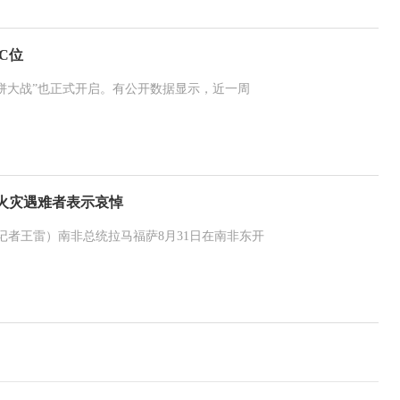
C位
饼大战”也正式开启。有公开数据显示，近一周
火灾遇难者表示哀悼
（记者王雷）南非总统拉马福萨8月31日在南非东开