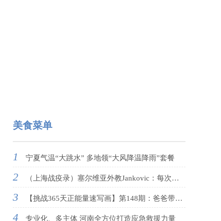
美食菜单
1
宁夏气温“大跳水” 多地领“大风降温降雨”套餐
2
（上海战疫录）塞尔维亚外教Jankovic：每次志愿服务都像在奖励自己
3
【挑战365天正能量速写画】第148期：爸爸带不肯读书女儿体验挖藕4小时
4
专业化、多主体 河南全方位打造应急救援力量