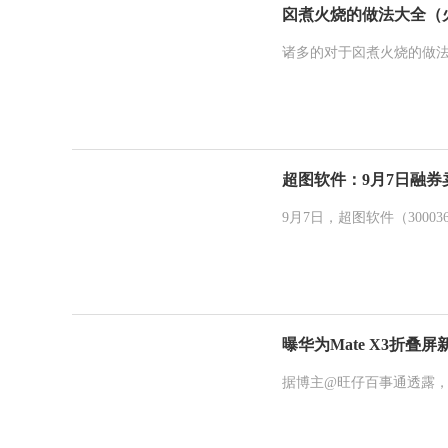
囟煮火烧的做法大全（
诸多的对于囟煮火烧的做
超图软件：9月7日融券卖
9月7日，超图软件（300036
曝华为Mate X3折叠屏
据博主@旺仔百事通透露，华