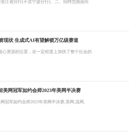
浙江省分行(不含宁波分行)。二、招聘范围面向
资现状 生成式AI有望解锁万亿级赛道
代核心资源的位置，在一定程度上加快了整个社会的
美网冠军如约会师2023年美网半决赛
冠军如约会师2023年美网半决赛,美网,温网,