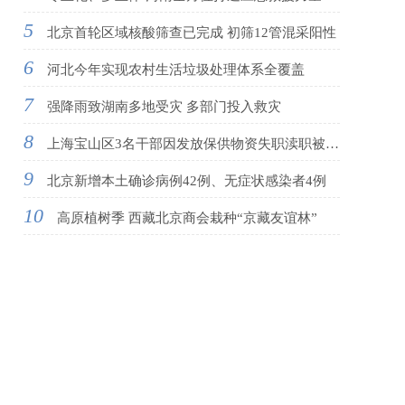
5
北京首轮区域核酸筛查已完成 初筛12管混采阳性
6
河北今年实现农村生活垃圾处理体系全覆盖
7
强降雨致湖南多地受灾 多部门投入救灾
8
上海宝山区3名干部因发放保供物资失职渎职被问责
9
北京新增本土确诊病例42例、无症状感染者4例
10
高原植树季 西藏北京商会栽种“京藏友谊林”