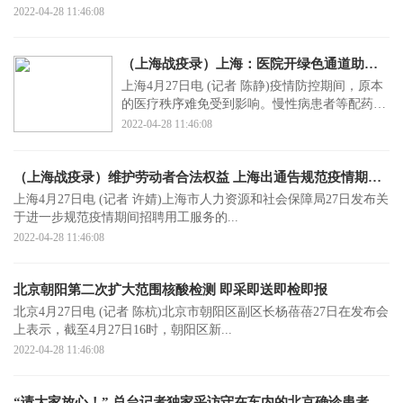
2022-04-28 11:46:08
（上海战疫录）上海：医院开绿色通道助志愿者快速便利代配药
上海4月27日电 (记者 陈静)疫情防控期间，原本
的医疗秩序难免受到影响。慢性病患者等配药引
起各方关注...
2022-04-28 11:46:08
（上海战疫录）维护劳动者合法权益 上海出通告规范疫情期间招聘用工服务
上海4月27日电 (记者 许婧)上海市人力资源和社会保障局27日发布关
于进一步规范疫情期间招聘用工服务的...
2022-04-28 11:46:08
北京朝阳第二次扩大范围核酸检测 即采即送即检即报
北京4月27日电 (记者 陈杭)北京市朝阳区副区长杨蓓蓓27日在发布会
上表示，截至4月27日16时，朝阳区新...
2022-04-28 11:46:08
“请大家放心！” 总台记者独家采访守在车内的北京确诊患者