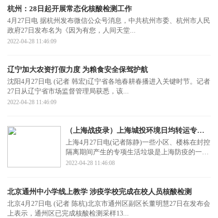
杭州：28日起开展常态化核酸检测工作
4月27日电 据杭州发布微信公众号消息，中共杭州市委、杭州市人民
政府27日发布名为《因为有您，人间天堂...
2022-04-28 11:46:09
辽宁加大农资打假力度 为粮食安全保驾护航
沈阳4月27日电 (记者 韩宏)辽宁省各地春耕春播进入关键时节。记者
27日从辽宁省市场监督管理局获悉，该...
2022-04-28 11:46:09
（上海战疫录）上海城投环境日均转运专项垃圾量增至1200余吨
上海4月27日电(记者陈静)一些小区、楼栋在封控
隔离期间产生的专项生活垃圾是上海防疫的一个
重点。记者27...
2022-04-28 11:46:08
北京通州中小学线上教学 涉疫学校完成在校人员核酸检测
北京4月27日电 (记者 陈杭)北京市通州区副区长董明慧27日在发布会
上表示，通州区已完成核酸检测采样13...