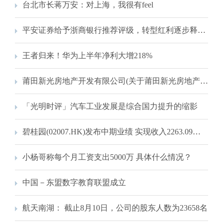
台北市长蒋万安：对上海，我很有feel
平安证券给予浙商银行推荐评级，转型红利逐步释放，资产质量边际改善
王者归来！华为上半年净利大增218%
莆田新光房地产开发有限公司(关于莆田新光房地产开发有限公司简述)
「光明时评」汽车工业发展是综合国力提升的缩影
碧桂园(02007.HK)发布中期业绩 实现收入2263.09亿元 同比增加39.38% 交付量高居行业榜首
小杨哥称每个月工资支出5000万 具体什么情况？
中国－东盟数字教育联盟成立
航天南湖： 截止8月10日，公司的股东人数为23658名