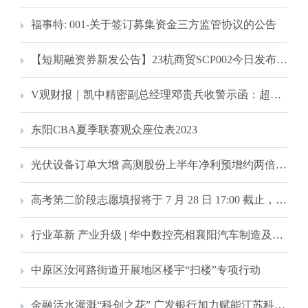
福事特: 001-关于签订募集资金三方监管协议的公告
【短期融资券新发公告】23杭商贸SCP002今日发布发行公告
V观财报｜凯中精密副总经理邓贵兵收警示函：超计划减持
东阳CBA夏季联赛观众座位表2023
光伏设备订单大增 高测股份上半年净利预增约两倍 7~7.2亿
高考第二阶段志愿填报将于 7 月 28 日 17:00 截止，别忘了参加网上咨询会！
行业革新 产业升级 | 华中数控亮相襄阳汽车制造及零部件加工行业交流沙龙活动
中原区汝河路街道开展地区楼宇“扫楼”专项行动
金融活水灌溉“科创之花” 广发银行加力赋能江苏科技创新走在前