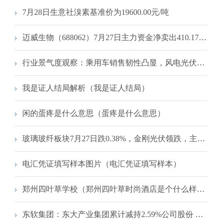
7月28日生意社溴素基准价为19600.00元/吨
迈威生物（688062）7月27日主力资金净卖出410.17万元
行业景气度观察：乘用车销售韧性凸显，风电光伏装机高增
我是证人结局解析（我是证人结局）
闲的蛋疼是什么意思（蛋疼是什么意思）
玻璃玻纤板块7月27日跌0.38%，金刚光伏领跌，主力资金净流出7808.95万元
电汇凭证填写样本图片（电汇凭证填写样本）
郑州四叶草学校（郑州四叶草时尚酒店是个什么样的酒店地址在哪啊）
东软集团：东大产业集团累计减持2.59%公司股份 套现3.44亿元 持股比例降至5%以下