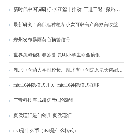
新时代中国调研行·长江篇丨推动“三进三退” 探路与江共生——江苏为长江经济带高质量发展注入新动能
最新研究：高低畦种植冬小麦可获高产高效高收益
郑州发布暴雨黄色预警信号
世界跳绳锦标赛落幕 昆明小学生夺金摘银
湖北中医药大学副校长、湖北省中医院原院长何绍斌接受审查调查
miui10神隐模式开关_miui10神隐模式在哪
三帝科技完成超亿元C轮融资
夏侯瑾轩是仙剑几 夏侯瑾轩
dsd是什么币（dsd是什么格式）