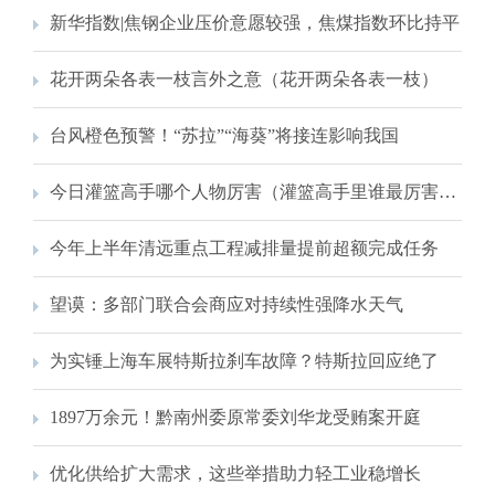
新华指数|焦钢企业压价意愿较强，焦煤指数环比持平
花开两朵各表一枝言外之意（花开两朵各表一枝）
台风橙色预警！“苏拉”“海葵”将接连影响我国
今日灌篮高手哪个人物厉害（灌篮高手里谁最厉害，为什么）
今年上半年清远重点工程减排量提前超额完成任务
望谟：多部门联合会商应对持续性强降水天气
为实锤上海车展特斯拉刹车故障？特斯拉回应绝了
1897万余元！黔南州委原常委刘华龙受贿案开庭
优化供给扩大需求，这些举措助力轻工业稳增长