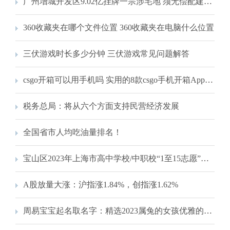
广州增城开发区9.02亿挂牌一宗涉宅地 须无偿配建8万平米科研用房
360收藏夹在哪个文件位置 360收藏夹在电脑什么位置
三伏游戏时长多少分钟 三伏游戏常见问题解答
csgo开箱可以用手机吗 实用的8款csgo手机开箱App一览
税务总局：将从六个方面支持民营经济发展
全国省市人均吃油量排名！
宝山区2023年上海市高中学校/中职校“1至15志愿”统一招生录取最低分数线公布！
A股放量大涨：沪指涨1.84%，创指涨1.62%
周易宝宝起名取名字：精选2023属兔的女孩优雅的好名字