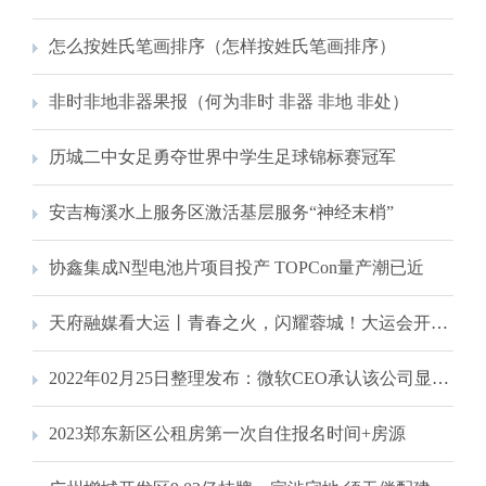
怎么按姓氏笔画排序（怎样按姓氏笔画排序）
非时非地非器果报（何为非时 非器 非地 非处）
历城二中女足勇夺世界中学生足球锦标赛冠军
安吉梅溪水上服务区激活基层服务“神经末梢”
协鑫集成N型电池片项目投产 TOPCon量产潮已近
天府融媒看大运丨青春之火，闪耀蓉城！大运会开幕式现场图集来了
2022年02月25日整理发布：微软CEO承认该公司显然错失了移动市场
2023郑东新区公租房第一次自住报名时间+房源