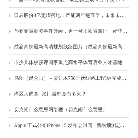
日辰股份8亿定增落地：产能两年翻五倍，未来未必可期｜钛媒体深度
孙菲菲被霸凌事件升级，男一号王阳被牵扯，孙菲菲希望大家放过他
成渝高铁最新高清规划线路图片（成渝高铁最新高清规划线路图）
市少儿体校获评国家重点高水平体育后备人才基地
乌图（昆仑山）－柴达木750千伏线路工程I标完成跨越青藏铁路架线施工
湾区大调查 | 澳门游究竟有多火？
切克闹什么意思网络梗（切克闹什么意思）
Apple 正式公布iPhone 15 发布会时间+ 新品预测总整理！