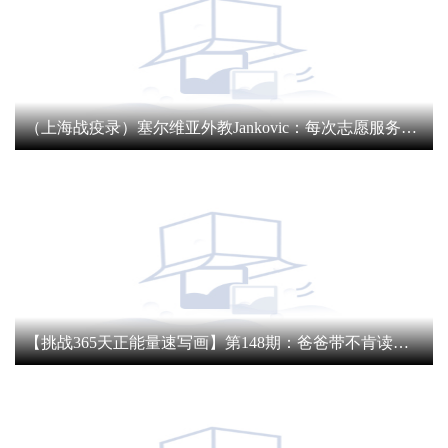
（上海战疫录）塞尔维亚外教Jankovic：每次志愿服务都像在奖励自己
【挑战365天正能量速写画】第148期：爸爸带不肯读书女儿体验挖藕4小时