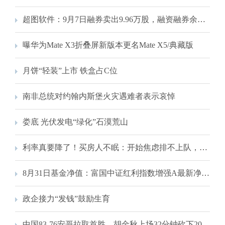
超图软件：9月7日融券卖出9.96万股，融资融券余额4.2亿元
曝华为Mate X3折叠屏新版本更名Mate X5/典藏版
月饼“轻装”上市 铁盒占C位
南非总统对约翰内斯堡火灾遇难者表示哀悼
娄底 光伏发电“绿化”石漠荒山
利率真要降了！买房人不眠：开始焦虑排不上队，“恨不得明天就是9月25号”
8月31日基金净值：富国中证红利指数增强A最新净值0.991，跌0.7%
政企接力“发钱”鼓励生育
中国83-76安哥拉取首胜，胡金秋上场32分钟砍下20分，网友:“赢球少谁谁尴尬”