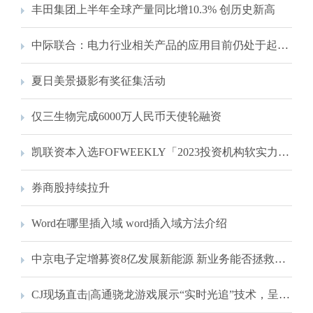
丰田集团上半年全球产量同比增10.3% 创历史新高
中际联合：电力行业相关产品的应用目前仍处于起步阶段
夏日美景摄影有奖征集活动
仅三生物完成6000万人民币天使轮融资
凯联资本入选FOFWEEKLY「2023投资机构软实力排行榜」TOP20！
券商股持续拉升
Word在哪里插入域 word插入域方法介绍
中京电子定增募资8亿发展新能源 新业务能否拯救业绩？
CJ现场直击|高通骁龙游戏展示“实时光追”技术，呈现现实级逼真光照效果