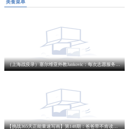
美食菜单
（上海战疫录）塞尔维亚外教Jankovic：每次志愿服务都像在奖励自己
【挑战365天正能量速写画】第148期：爸爸带不肯读书女儿体验挖藕4小时