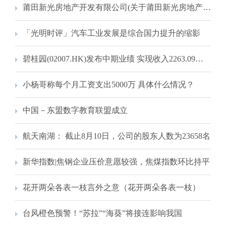
莆田新光房地产开发有限公司(关于莆田新光房地产开发有限公司简述)
「光明时评」汽车工业发展是综合国力提升的缩影
碧桂园(02007.HK)发布中期业绩 实现收入2263.09亿元 同比增加39.38% 交付量高居行业榜首
小杨哥称每个月工资支出5000万 具体什么情况？
中国－东盟数字教育联盟成立
航天南湖： 截止8月10日，公司的股东人数为23658名
新华指数|焦钢企业压价意愿较强，焦煤指数环比持平
花开两朵各表一枝言外之意（花开两朵各表一枝）
台风橙色预警！“苏拉”“海葵”将接连影响我国