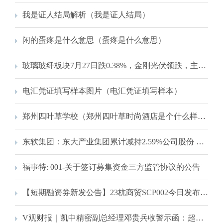
我是证人结局解析（我是证人结局）
闲的蛋疼是什么意思（蛋疼是什么意思）
玻璃玻纤板块7月27日跌0.38%，金刚光伏领跌，主力资金净流出7808.95万元
电汇凭证填写样本图片（电汇凭证填写样本）
郑州四叶草学校（郑州四叶草时尚酒店是个什么样的酒店地址在哪啊）
东软集团：东大产业集团累计减持2.59%公司股份 套现3.44亿元 持股比例降至5%以下
福事特: 001-关于签订募集资金三方监管协议的公告
【短期融资券新发公告】23杭商贸SCP002今日发布发行公告
V观财报｜凯中精密副总经理邓贵兵收警示函：超计划减持