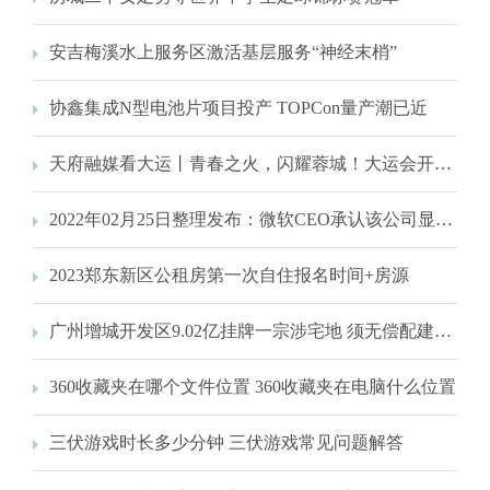
安吉梅溪水上服务区激活基层服务“神经末梢”
协鑫集成N型电池片项目投产 TOPCon量产潮已近
天府融媒看大运丨青春之火，闪耀蓉城！大运会开幕式现场图集来了
2022年02月25日整理发布：微软CEO承认该公司显然错失了移动市场
2023郑东新区公租房第一次自住报名时间+房源
广州增城开发区9.02亿挂牌一宗涉宅地 须无偿配建8万平米科研用房
360收藏夹在哪个文件位置 360收藏夹在电脑什么位置
三伏游戏时长多少分钟 三伏游戏常见问题解答