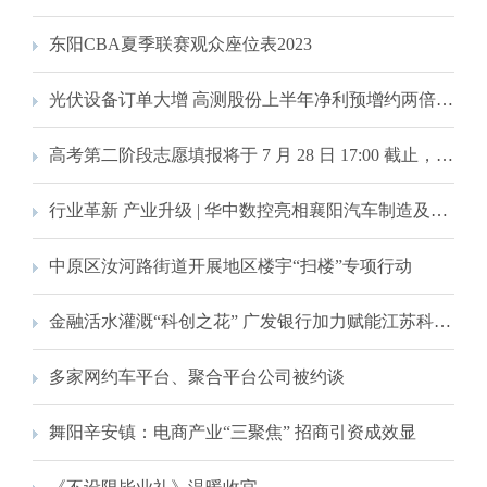
东阳CBA夏季联赛观众座位表2023
光伏设备订单大增 高测股份上半年净利预增约两倍 7~7.2亿
高考第二阶段志愿填报将于 7 月 28 日 17:00 截止，别忘了参加网上咨询会！
行业革新 产业升级 | 华中数控亮相襄阳汽车制造及零部件加工行业交流沙龙活动
中原区汝河路街道开展地区楼宇“扫楼”专项行动
金融活水灌溉“科创之花” 广发银行加力赋能江苏科技创新走在前
多家网约车平台、聚合平台公司被约谈
舞阳辛安镇：电商产业“三聚焦” 招商引资成效显