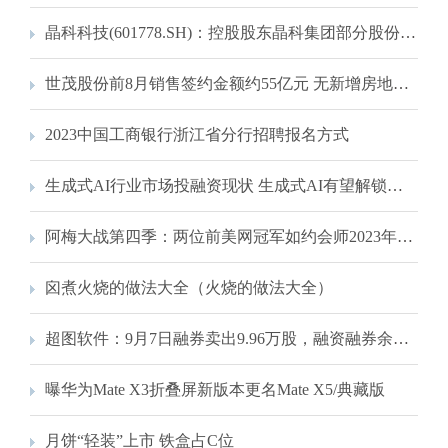
晶科科技(601778.SH)：控股股东晶科集团部分股份质押
世茂股份前8月销售签约金额约55亿元 无新增房地产储备项目
2023中国工商银行浙江省分行招聘报名方式
生成式AI行业市场投融资现状 生成式AI有望解锁万亿级赛道
阿梅大战第四季：两位前美网冠军如约会师2023年美网半决赛
囟煮火烧的做法大全（火烧的做法大全）
超图软件：9月7日融券卖出9.96万股，融资融券余额4.2亿元
曝华为Mate X3折叠屏新版本更名Mate X5/典藏版
月饼“轻装”上市 铁盒占C位