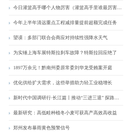
今日灌篮高手哪个人物厉害（灌篮高手里谁最厉害，为什么）
今年上半年清远重点工程减排量提前超额完成任务
望谟：多部门联合会商应对持续性强降水天气
为实锤上海车展特斯拉刹车故障？特斯拉回应绝了
1897万余元！黔南州委原常委刘华龙受贿案开庭
优化供给扩大需求，这些举措助力轻工业稳增长
新时代中国调研行·长江篇丨推动“三进三退” 探路与江共生——江苏为长江经济带高质量发展注入新动能
最新研究：高低畦种植冬小麦可获高产高效高收益
郑州发布暴雨黄色预警信号