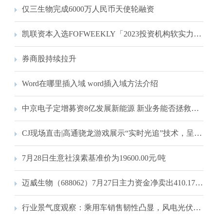
仅三生物完成6000万人民币天使轮融资
凯联资本入选FOFWEEKLY「2023投资机构软实力排行榜」TOP20！
券商股持续拉升
Word在哪里插入域 word插入域方法介绍
中京电子定增募资8亿发展新能源 新业务能否拯救业绩？
CJ现场直击|高通骁龙游戏展示“实时光追”技术，呈现现实级逼真光照效果
7月28日生意社溴素基准价为19600.00元/吨
迈威生物（688062）7月27日主力资金净卖出410.17万元
行业景气度观察：乘用车销售韧性凸显，风电光伏装机高增