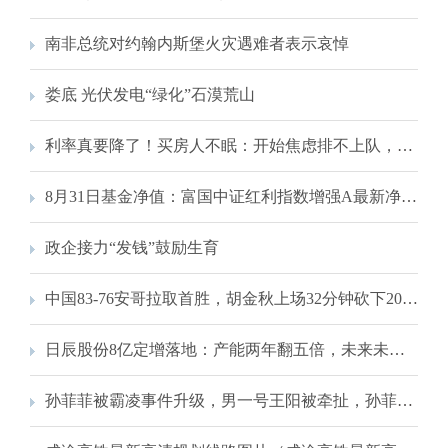
南非总统对约翰内斯堡火灾遇难者表示哀悼
娄底 光伏发电“绿化”石漠荒山
利率真要降了！买房人不眠：开始焦虑排不上队，“恨不得明天就是9月25号”
8月31日基金净值：富国中证红利指数增强A最新净值0.991，跌0.7%
政企接力“发钱”鼓励生育
中国83-76安哥拉取首胜，胡金秋上场32分钟砍下20分，网友:“赢球少谁谁尴尬”
日辰股份8亿定增落地：产能两年翻五倍，未来未必可期｜钛媒体深度
孙菲菲被霸凌事件升级，男一号王阳被牵扯，孙菲菲希望大家放过他