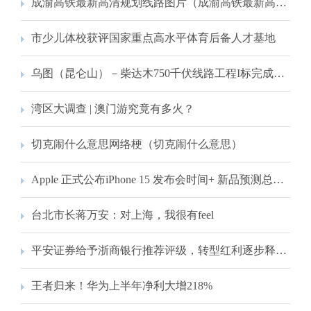
成渝高铁最新高清规划线路图片（成渝高铁最新高清规划线路图）
市少儿体校获评国家重点高水平体育后备人才基地
乌图（昆仑山）－柴达木750千伏线路工程I标完成跨越青藏铁路架线施工
湾区大调查 | 澳门游究竟有多火？
切克闹什么意思网络梗（切克闹什么意思）
Apple 正式公布iPhone 15 发布会时间+ 新品预测总整理！
台北市长蒋万安：对上海，我很有feel
平安证券给予浙商银行推荐评级，转型红利逐步释放，资产质量边际改善
王者归来！华为上半年净利大增218%