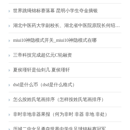
世界跳绳锦标赛落幕 昆明小学生夺金摘银
湖北中医药大学副校长、湖北省中医院原院长何绍斌接受审查调查
miui10神隐模式开关_miui10神隐模式在哪
三帝科技完成超亿元C轮融资
夏侯瑾轩是仙剑几 夏侯瑾轩
dsd是什么币（dsd是什么格式）
怎么按姓氏笔画排序（怎样按姓氏笔画排序）
非时非地非器果报（何为非时 非器 非地 非处）
历城二中女足勇夺世界中学生足球锦标赛冠军