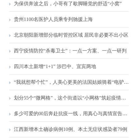
为保供奔波之后，小哥有了歇脚睡觉的舒适“小窝”
贵州1100名医护人员乘专列驰援上海
北京朝阳新增部分临时管控区域 居民非必要不出小区
西宁疫情防控“杀毒卫士”：一点一方案、一点一研判
四川本土新增“1+1” 涉巴中、宜宾两地
“我就想帮个忙”，人美心更美的法国姑娘骑着“电驴”服务居民
划分55个“微网格”，这个街道以“小网格”筑起疫情防控“大屏障”
多少可爱的00后奔赴抗疫一线，用真心与真情宣告“我已经长大了！”
江西新增本土确诊病例10例、本土无症状感染者79例