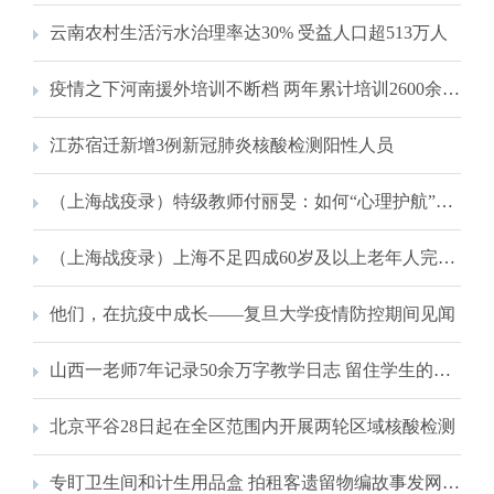
云南农村生活污水治理率达30% 受益人口超513万人
疫情之下河南援外培训不断档 两年累计培训2600余人次
江苏宿迁新增3例新冠肺炎核酸检测阳性人员
（上海战疫录）特级教师付丽旻：如何“心理护航”网课中的孩子们？
（上海战疫录）上海不足四成60岁及以上老年人完成新冠疫苗加强免疫接种
他们，在抗疫中成长——复旦大学疫情防控期间见闻
山西一老师7年记录50余万字教学日志 留住学生的成长瞬间
北京平谷28日起在全区范围内开展两轮区域核酸检测
专盯卫生间和计生用品盒 拍租客遗留物编故事发网上为了啥？