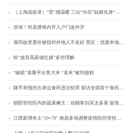
（上海战疫录）“背”感温暖 三位“90后”姑娘化身“战袍画手”为抗疫加油
添堵！邻居擅将内开入户门改外开
项羽故里票价被指对外地人不友好 景区：优惠本地市民是通行做法
给“放弃高薪做红娘”多些理解
“碰瓷”袁隆平出售大米 “袁米”被判侵权
随手举报挖出身边食药违法犯罪 探访全国首个食药安全志愿服务队伍
朝阳管控区内的蔬菜摊主：劝顾客别买太多菜 疫情下继续坚守
江西新增本土“10+79” 南昌多地调整疫情防控管控区域