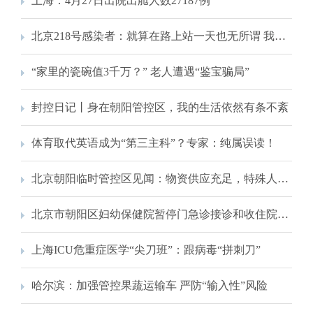
上海：4月27日出院出舱人数27187例
北京218号感染者：就算在路上站一天也无所谓 我不想连累别人
“家里的瓷碗值3千万？” 老人遭遇“鉴宝骗局”
封控日记丨身在朝阳管控区，我的生活依然有条不紊
体育取代英语成为“第三主科”？专家：纯属误读！
北京朝阳临时管控区见闻：物资供应充足，特殊人群出入无碍
北京市朝阳区妇幼保健院暂停门急诊接诊和收住院工作
上海ICU危重症医学“尖刀班”：跟病毒“拼刺刀”
哈尔滨：加强管控果蔬运输车 严防“输入性”风险