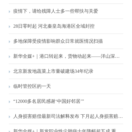
疫情下，请给残障人士多一些帮扶与关爱
28日零时起 河北秦皇岛海港区全域封控
多地保障受疫情影响群众日常就医情况扫描
新华全媒+｜港口转起来，货物动起来——洋山深水港目击记
北京新发地蔬菜上市量破建场34年纪录
临时管控区的一天
“12000多名居民感谢‘中国好邻居’”
人身损害赔偿最新司法解释发布 下月起人身损害赔偿标准城乡统一
新华全媒+｜新发职业性尘肺病十年降幅超五成 重点职业病高发得到遏制