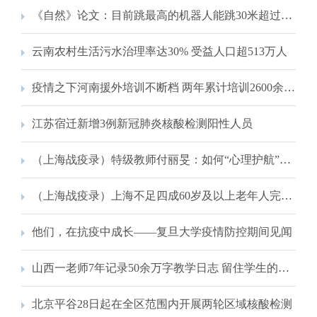
《自然》论文：目前跳最高的机器人能跳30米超过自身高度百倍
云南农村生活污水治理率达30% 受益人口超513万人
疫情之下河南援外培训不断档 两年累计培训2600余人次
江苏宿迁新增3例新冠肺炎核酸检测阳性人员
（上海战疫录）特级教师付丽旻：如何“心理护航”网课中的孩子们？
（上海战疫录）上海不足四成60岁及以上老年人完成新冠疫苗加强免疫接种
他们，在抗疫中成长——复旦大学疫情防控期间见闻
山西一老师7年记录50余万字教学日志 留住学生的成长瞬间
北京平谷28日起在全区范围内开展两轮区域核酸检测