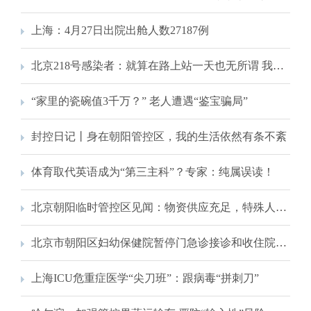
上海：4月27日出院出舱人数27187例
北京218号感染者：就算在路上站一天也无所谓 我不想连累别人
“家里的瓷碗值3千万？” 老人遭遇“鉴宝骗局”
封控日记丨身在朝阳管控区，我的生活依然有条不紊
体育取代英语成为“第三主科”？专家：纯属误读！
北京朝阳临时管控区见闻：物资供应充足，特殊人群出入无碍
北京市朝阳区妇幼保健院暂停门急诊接诊和收住院工作
上海ICU危重症医学“尖刀班”：跟病毒“拼刺刀”