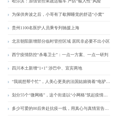
哈尔滨：加强管控果蔬运输车 严防“输入性”风险
为保供奔波之后，小哥有了歇脚睡觉的舒适“小窝”
贵州1100名医护人员乘专列驰援上海
北京朝阳新增部分临时管控区域 居民非必要不出小区
西宁疫情防控“杀毒卫士”：一点一方案、一点一研判
四川本土新增“1+1” 涉巴中、宜宾两地
“我就想帮个忙”，人美心更美的法国姑娘骑着“电驴”服务居民
划分55个“微网格”，这个街道以“小网格”筑起疫情防控“大屏障”
多少可爱的00后奔赴抗疫一线，用真心与真情宣告“我已经长大了！”