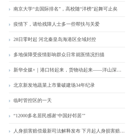
南京大学“去国际排名”，高校随“洋榜”起舞可止矣
疫情下，请给残障人士多一些帮扶与关爱
28日零时起 河北秦皇岛海港区全域封控
多地保障受疫情影响群众日常就医情况扫描
新华全媒+｜港口转起来，货物动起来——洋山深水港目击记
北京新发地蔬菜上市量破建场34年纪录
临时管控区的一天
“12000多名居民感谢‘中国好邻居’”
人身损害赔偿最新司法解释发布 下月起人身损害赔偿标准城乡统一