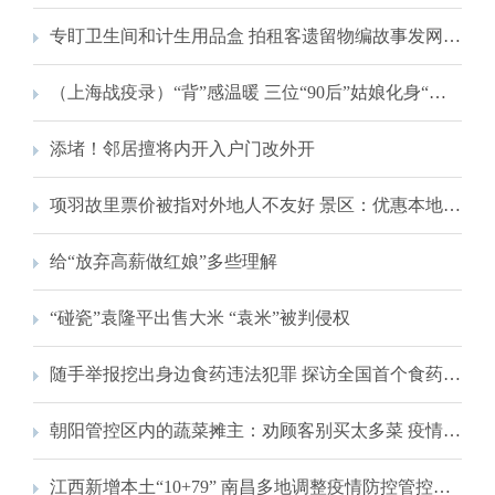
专盯卫生间和计生用品盒 拍租客遗留物编故事发网上为了啥？
（上海战疫录）“背”感温暖 三位“90后”姑娘化身“战袍画手”为抗疫加油
添堵！邻居擅将内开入户门改外开
项羽故里票价被指对外地人不友好 景区：优惠本地市民是通行做法
给“放弃高薪做红娘”多些理解
“碰瓷”袁隆平出售大米 “袁米”被判侵权
随手举报挖出身边食药违法犯罪 探访全国首个食药安全志愿服务队伍
朝阳管控区内的蔬菜摊主：劝顾客别买太多菜 疫情下继续坚守
江西新增本土“10+79” 南昌多地调整疫情防控管控区域